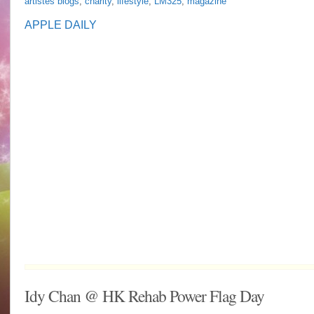
artistes blogs
,
charity
,
lifestyle
,
LM325
,
magazine
Chan’s
latest
APPLE DAILY
news…
Idy Chan @ HK Rehab Power Flag Day