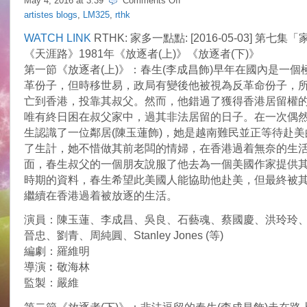
May 4, 2016 at
3:39
Comments Off
Idy
artistes blogs
,
LM325
,
rthk
Chan
@
WATCH LINK
RTHK: 家多一點點: [2016-05-03] 第七
RTHK
《天涯路》1981年《放逐者(上)》《放逐者(下)》
Classics
“Exile”
第一節《放逐者(上)》：春生(李成昌飾)早年在國內是一個
1981
革份子，但時移世易，政局有變後他被視為反革命份子，
亡到香港，投靠其叔父。然而，他錯過了獲得香港居留權
唯有終日困在叔父家中，過其非法居留的日子。在一次偶
生認識了一位鄰居(陳玉蓮飾)，她是越南難民並正等待赴美
了生計，她不惜做其前老闆的情婦，在香港過着無奈的生
面，春生叔父的一個朋友說服了他去為一個美國作家提供
時期的資料，春生希望此美國人能協助他赴美，但最終被
繼續在香港過着被放逐的生活。
演員：陳玉蓮、李成昌、吳良、石藝魂、蔡國慶、洪玲玲
晉忠、劉青、周純圓、Stanley Jones (等)
編劇：羅維明
導演︰敬海林
監製：嚴維