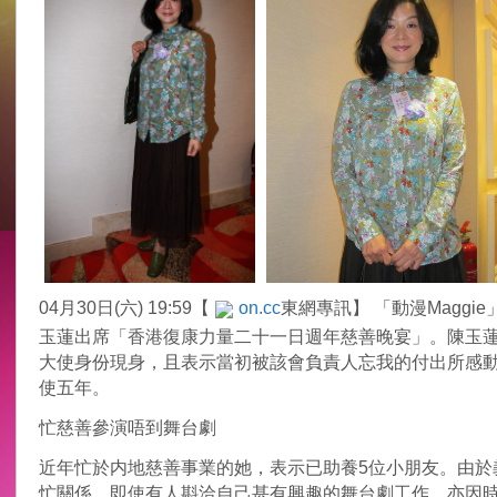
04月30日(六) 19:59【
on.cc
東網專訊】 「動漫Maggi
玉蓮出席「香港復康力量二十一日週年慈善晚宴」。陳玉
大使身份現身，且表示當初被該會負責人忘我的付出所感
使五年。
忙慈善參演唔到舞台劇
近年忙於内地慈善事業的她，表示已助養5位小朋友。由於
忙關係，即使有人斟洽自己甚有興趣的舞台劇工作，亦因