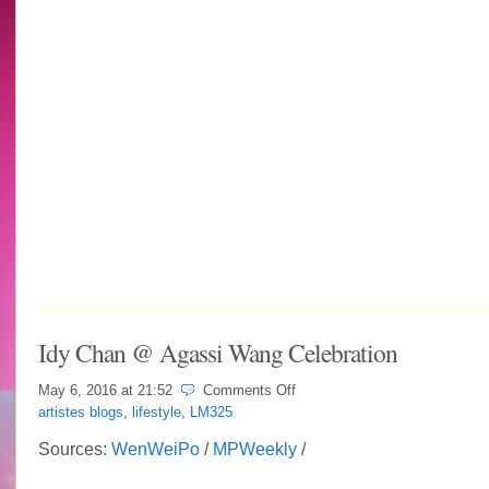
Idy Chan @ Agassi Wang Celebration
on
May 6, 2016 at
21:52
Comments Off
Idy
artistes blogs
,
lifestyle
,
LM325
Chan
@
Sources:
WenWeiPo
/
MPWeekly
/
Agassi
Wang