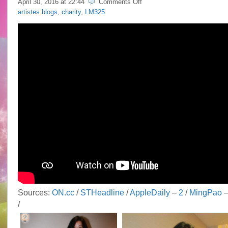
on
April 30, 2016 at
22:44
Comments Off
Idy
artistes blogs
,
charity
,
LM325
Chan
@
The
21st
HKRP
Anniversary
Annual
Dinner
Sources:
ON.cc
/
STHeadline
/
AppleDaily
–
2
/
MingPao
/