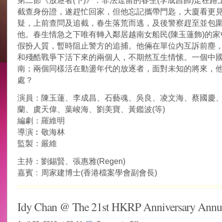
第二節《放逐者(下)》：非法逗留的春生(李成昌飾)走在路
截查身份證，遂趕忙回家，但他忘記攜帶門匙，大廈看更
疑，上前查問及追截，春生落荒而逃，及後警察趕至並包
他。春生情急之下唯有轉入鄰居越南女船民(陳玉蓮飾)的家
假扮人質，暫時阻止警方的追捕。他倆在單位內互訴前塵
和殘酷戰爭下活下來的兩個人，不期然互生情愫。一個中
南；兩個同樣活在動盪年代的放逐者，面對未知的將來，
處？
演員：陳玉蓮、李成昌、石藝魂、吳良、凌文海、蔡國慶
蘭、虞天偉、葉峻海、劉美寶、黃鑑波(等)
編劇：羅維明
導演︰敬海林
監製：嚴維
主持：劉錫賢、張惠雅(Regen)
嘉賓﹕周家建博士(香港檔案學會副會長)
Idy Chan @ The 21st HKRP Anniversary Annu