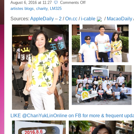
on
August 6, 2016 at
11:27
Comments Off
Idy
artistes blogs
,
charity
,
LM325
Chan
@
Sources:
AppleDaily
–
2
/
On.cc
/
i-cable
/
MacaoDaily
HK
Rehab
Power
Flag
Day
LIKE @ChanYukLinOnline on FB for more & frequent upd