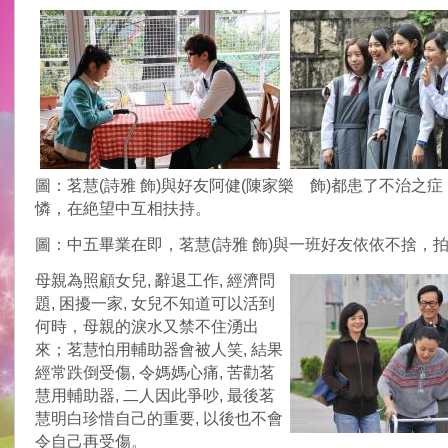
圖：茗慧(詩雅 飾)與好友阿健(陳家樂 飾)都患了不治之
憐，在絶望中互相扶持。
圖：中五畢業在即，茗慧(詩雅 飾)與一班好友依依不捨，
母親為照顧女兒, 辭退工作, 經濟問
題, 困擾一家, 女兒不知道可以活到
何時，母親的淚水又禁不住湧出
來；茗慧怕用輔助器會被人笑, 結果
經常跌倒受傷, 令媽媽心痛, 苦勸茗
慧用輔助器, 二人因此爭吵, 最後茗
慧明白珍惜自己的重要, 以後也不會
令自己再受傷。