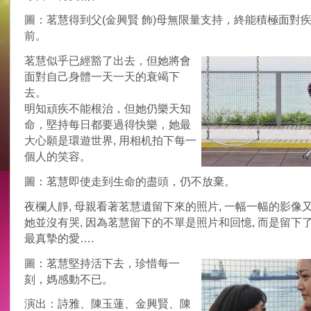
圖：茗慧得到父(金興賢 飾)母無限量支持，終能積極面對
前。
茗慧似乎已經豁了出去，但她將會
面對自己身體一天一天的衰竭下
去。
明知頑疾不能根治，但她仍樂天知
命，堅持每日都要過得快樂，她最
大心願是環遊世界, 用相机拍下每一
個人的笑容。
圖：茗慧即使走到生命的盡頭，仍不放棄。
夜欄人靜, 母親看著茗慧遺留下來的照片, 一幅一幅的影像又
她並沒有哭, 因為茗慧留下的不單是照片和回憶, 而是留下
最真摯的愛….
圖：茗慧堅持活下去，珍惜每一
刻，媽感動不已。
演出：詩雅、陳玉蓮、金興賢、陳