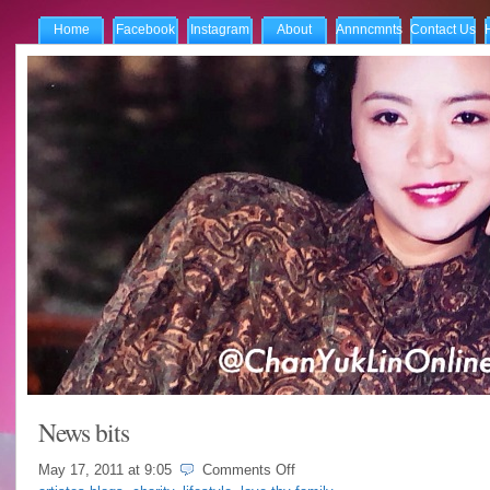
Home
Facebook
Instagram
About
Annncmnts
Contact Us
News bits
on
May 17, 2011 at
9:05
Comments Off
News