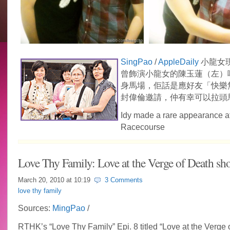
SingPao
/
AppleDaily
小龍女
曾飾演小龍女的陳玉蓮（左）
身馬場，佢話是應好友「快樂
封偉倫邀請，仲有幸可以拉頭
Idy made a rare appearance a
Racecourse
Love Thy Family: Love at the Verge of Death s
March 20, 2010 at
10:19
3 Comments
love thy family
Sources:
MingPao
/
RTHK’s “Love Thy Family” Epi. 8 titled “Love at the Verge o