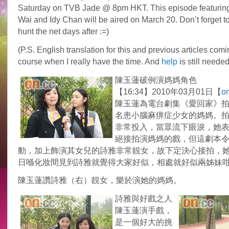
Saturday on TVB Jade @ 8pm HKT. This episode featuring
Wai and Idy Chan will be aired on March 20. Don’t forget to
hunt the net days after :=)
(P.S. English translation for this and previous articles comi
course when I really have the time. And
help
is still needed
陳玉蓮破例演媽媽角色
【16:34】2010年03月01日【
on
陳玉蓮為電台劇集《愛回家》
名患小腦麻痹症少女的媽媽。
非常投入，當眾流下眼淚，她
絕接拍演媽媽的戲，但這劇本
動，加上飾演其女兒的詩雅非常靚女，故下定決心接拍，
日喺化妝間見到詩雅就覺得大家好似，相處就好似兩姊妹
陳玉蓮讚詩雅（右）靚女，樂於演她的媽媽。
詩雅與好戲之人
陳玉蓮演手戲，
是一個好大的挑