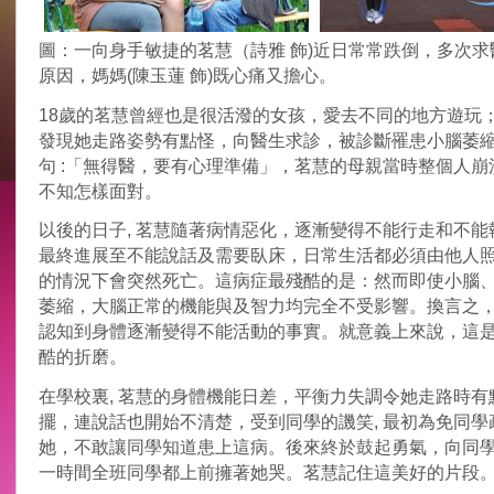
圖：一向身手敏捷的茗慧（詩雅 飾)近日常常跌倒，多次求
原因，媽媽(陳玉蓮 飾)既心痛又擔心。
18歲的茗慧曾經也是很活潑的女孩，愛去不同的地方遊玩
發現她走路姿勢有點怪，向醫生求診，被診斷罹患小腦萎
句 :「無得醫，要有心理準備」，茗慧的母親當時整個人崩
不知怎樣面對。
以後的日子, 茗慧隨著病情惡化，逐漸變得不能行走和不能
最終進展至不能說話及需要臥床，日常生活都必須由他人
的情況下會突然死亡。這病症最殘酷的是：然而即使小腦
萎縮，大腦正常的機能與及智力均完全不受影響。換言之
認知到身體逐漸變得不能活動的事實。就意義上來說，這
酷的折磨。
在學校裏, 茗慧的身體機能日差，平衡力失調令她走路時有
擺，連說話也開始不清楚，受到同學的譏笑, 最初為免同學
她，不敢讓同學知道患上這病。後來終於鼓起勇氣，向同
一時間全班同學都上前擁著她哭。茗慧記住這美好的片段