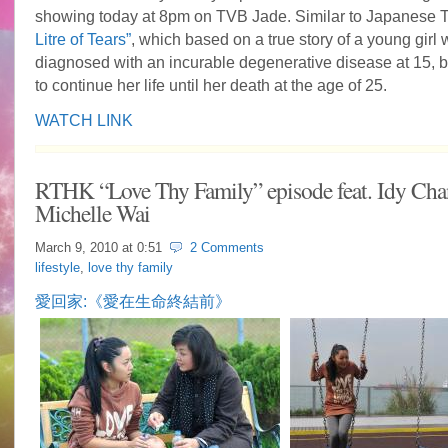
showing today at 8pm on TVB Jade. Similar to Japanese
Litre of Tears”
, which based on a true story of a young girl
diagnosed with an incurable degenerative disease at 15, 
to continue her life until her death at the age of 25.
WATCH LINK
RTHK “Love Thy Family” episode feat. Idy Ch
Michelle Wai
March 9, 2010 at
0:51
2 Comments
lifestyle
,
love thy family
愛回家:《愛在生命終結前》