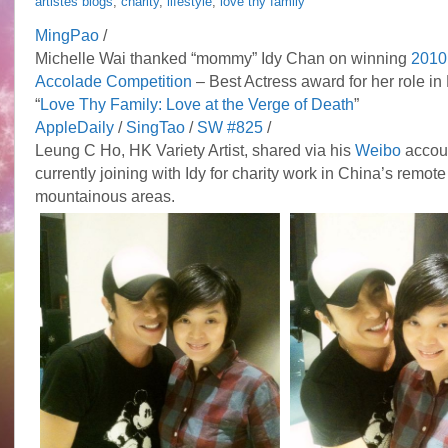
artistes blogs
,
charity
,
lifestyle
,
love thy family
bits
MingPao
/
Michelle Wai thanked “mommy” Idy Chan on winning
2010
Accolade Competition
– Best Actress award for her role i
“
Love Thy Family: Love at the Verge of Death
”
AppleDaily
/
SingTao
/
SW #825
/
Leung C Ho, HK Variety Artist, shared via his
Weibo
accoun
currently joining with Idy for charity work in China’s remote
mountainous areas.