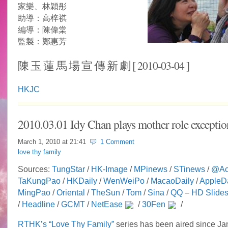
家樂、林穎彤
助導：高梓祺
編導：陳偉棠
監製：鄭惠芳
陳 玉 蓮 馬 場 宣 傳 新 劇 [ 2010-03-04 ]
HKJC
2010.03.01 Idy Chan plays mother role exceptio
March 1, 2010 at
21:41
1 Comment
love thy family
Sources:
TungStar
/
HK-Image
/
MPinews
/
STinews
/
@Ac
TaKungPao
/
HKDaily
/
WenWeiPo
/
MacaoDaily
/
AppleDa
MingPao
/
Oriental
/
TheSun
/
Tom
/
Sina
/
QQ
–
HD Slide
/
Headline
/
GCMT
/
NetEase
/
30Fen
/
RTHK’s “Love Thy Family”
series has been aired since Ja