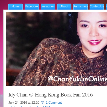
Home
Facebook
Instagram
About
Annncmnts
Contact Us
Idy Chan @ Hong Kong Book Fair 2016
July 24, 2016 at
22:20
1 Comment