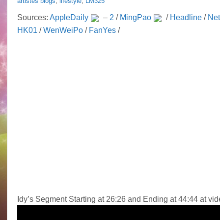
artistes blogs
,
lifestyle
,
LM325
Sources:
AppleDaily
–
2
/
MingPao
/
Headline
/
Ne
HK01
/
WenWeiPo
/
FanYes
/
Idy’s Segment Starting at 26:26 and Ending at 44:44 at vi