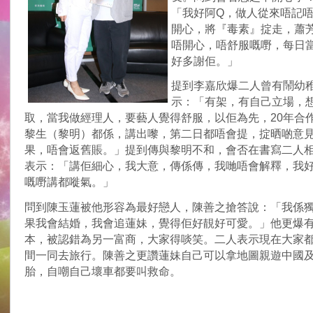
「我好阿Q，做人從來唔記
開心，將『毒素』掟走，蕭
唔開心，唔舒服嘅嘢，每日
好多謝佢。」
提到李嘉欣爆二人曾有鬧幼
示：「有架，有自己立場，
取，當我做經理人，要藝人覺得舒服，以佢為先，20年合
黎生（黎明）都係，講出嚟，第二日都唔會提，掟晒啲意
果，唔會返舊賬。」提到傳與黎明不和，會否在書寫二人
表示：「講佢細心，我大意，傳係傳，我哋唔會解釋，我
嘅嘢講都嘥氣。」
問到陳玉蓮被他形容為最好戀人，陳善之搶答說：「我係
果我會結婚，我會追蓮妹，覺得佢好靚好可愛。」他更爆
本，被認錯為另一富商，大家得啖笑。二人表示現在大家
間一同去旅行。陳善之更讚蓮妹自己可以拿地圖親遊中國
胎，自嘲自己壞車都要叫救命。