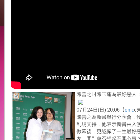
陳善之封陳玉蓮為最好戀人
07月24日(日) 20:06【
on.c
c
陳善之為新書舉行分享會，
到場支持，他表示新書由入
做幕後，更認識了一生最好
友。問到會否想起不開心事