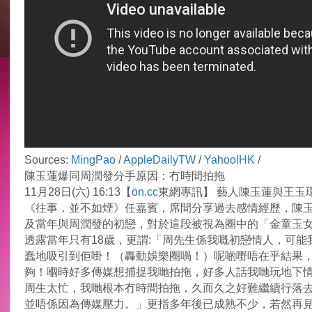
Sources:
MingPao
/
AppleDailyTW
/
Yahoo!HK
/
陳玉蓮爆同周潤發分手原因：冇時間拍拖
11月28日(六) 16:13【
on.cc
東網專訊】 藝人陳玉蓮與王玉
《往事．並不如煙》任嘉賓，席間分享過去感情經歷，陳
及當年與周潤發的初戀，對於這段被視為圈中的「金童玉
透露當年只有18歲，更謂:「周先生係我嘅初戀情人，可能
蠢地吸引到佢啩！（轟動娛樂圈喎！）呢啲嘢唔在乎結果
夠！嗰時好多傳媒想捕捉我哋拍拖，好多人話我哋玩地下
周生太忙，我哋根本冇時間拍拖，久而久之好難繼續行落
並唔係因為傳媒壓力。」更指多年後已成熟不少，若然再