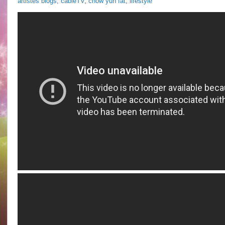
artistes blogs
,
cableTV
,
chow yun fat
,
lifestyle
Chan
@
Eva
Lai
“Love
In
Vain”
talkshow
aired