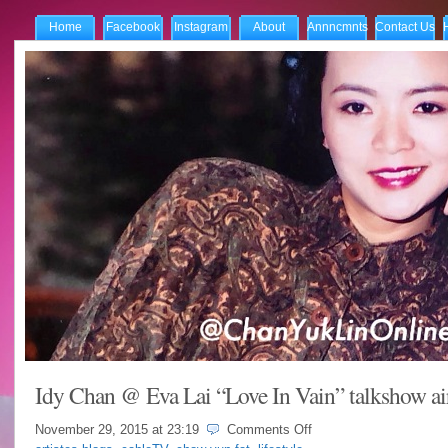
Home
Facebook
Instagram
About
Annncmnts
Contact Us
Idy Chan @ Eva Lai “Love In Vain” talkshow ai
on
November 29, 2015 at
23:19
Comments Off
Idy