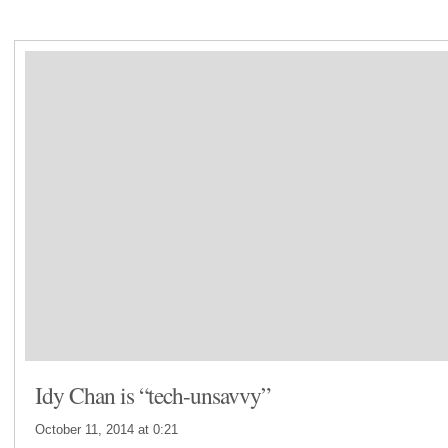
Home
Facebook
Instagram
About
Annncmnts
Contact Us
Idy Chan is “tech-unsavvy”
October 11, 2014 at
0:21