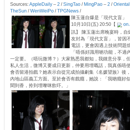
Sources:
AppleDaily
–
2
/
SingTao
/
MingPao
–
2
/
Oriental
TheSun
/
WenWeiPo
/
TPGNews
/
陳玉蓮自爆是「現代文盲」
10月10日(五) 20:50【
on.
訊】 陳玉蓮出席晚宴時，自
友封為「現代文盲」，皆因
電話，更會因遇上技術問題
「唔係好識用啲功能，不過
一定要。（唔玩微博？）大家熟悉我都知，我鍾意分享，
私人生活，微博又要成日更新，仲要用埋嘅話，我真係唔
會否留港拍戲？她表示自從完成拍攝劇集《名媛望族》後
內地山區義工方面。至於會否有戲癮，她說：「我啲癮好
聞到香，拎到埋嚟咪飲吓。」