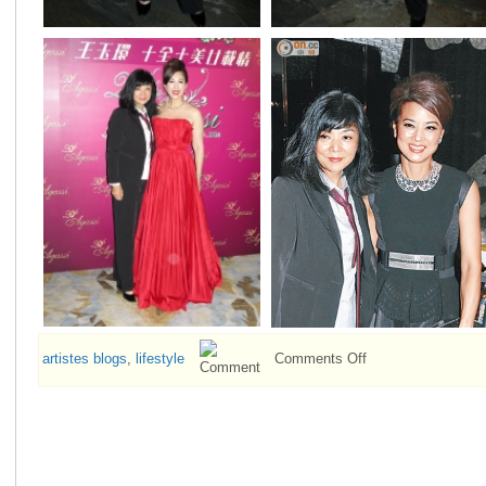
on
artistes blogs
,
lifestyle
Comments Off
Idy
Chan
is
“tech-
unsavvy”